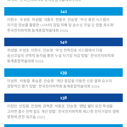
141
이현수 , 우성호, 허성렬, 석홍우, 현동우, 안승영, "무선 충전 시스템의
자기장 정보를 활용한 UAM의 정밀 착륙 및 송수신 코일 오 정렬 최소화",
한국전자파학회 동계종합학술대회 2024
140
허성렬, 우성호, 이현수, 안승영, "무선 전력전송 시스템에서 다중
송신코일의 선택적 동작을 통한 누설 자기장 저감 방법", 한국전자파학회
동계종합학술대회 2024
139
이성희 , 박동렬, 류승훈, 안승영, "계단 응답을 이용한 신호 열화 요소의
정량적인 평가 방법", 한국전자파학회 동계종합학술대회 2024
138
이창민, 안장용, 전양배, 권혁춘, 박용호, 안승영, "팬텀 쉘의 유전 특성을
고려한 흡수 전력 밀도 개선 방법", 한국전자파학회 제27회 전자기장의 생체
영향에 관한 워크숍 2023