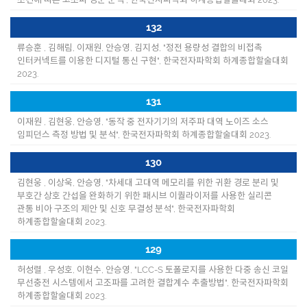
132
류승훈 , 김해림, 이재원, 안승영, 김지성, "정전 용량성 결합의 비접촉
인터커넥트를 이용한 디지털 통신 구현", 한국전자파학회 하계종합할술대회
2023.
131
이재원 , 김현웅, 안승영, "동작 중 전자기기의 저주파 대역 노이즈 소스
임피던스 측정 방법 및 분석", 한국전자파학회 하계종합할술대회 2023.
130
김현웅 , 이상욱, 안승영, "차세대 고대역 메모리를 위한 귀환 경로 분리 및
부호간 상호 간섭을 완화하기 위한 패시브 이퀄라이저를 사용한 실리콘
관통 비아 구조의 제안 및 신호 무결성 분석", 한국전자파학회
하계종합할술대회 2023.
129
허성렬 , 우성호, 이현수, 안승영, "LCC-S 토폴로지를 사용한 다중 송신 코일
무선충전 시스템에서 고조파를 고려한 결합계수 추출방법", 한국전자파학회
하계종합할술대회 2023.