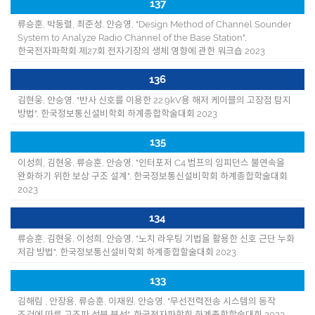
137
류승훈, 박동렬, 최준성, 안승영, "Design Method of Channel Sounder
System to Analyze Radio Channel of the Base Station",
한국전자파학회 제27회 전자기장의 생체 영향에 관한 워크숍 2023
136
김현웅, 안승영, "반사 신호를 이용한 22.9kV용 해저 케이블의 고장점 탐지
방법", 한국정보통신설비학회 하계종합학술대회 2023
135
이성희, 김현웅, 류승훈, 안승영, "인터포저 C4 범프의 임피던스 불연속을
완화하기 위한 보상 구조 설계", 한국정보통신설비학회 하계종합학술대회
2023
134
류승훈, 김현웅, 이성희, 안승영, "노치 라우팅 기법을 활용한 신호 근단 누화
저감 방법", 한국정보통신설비학회 하계종합할술대회 2023.
133
김해림 , 안장용, 류승훈, 이재원, 안승영, "무선전력전송 시스템의 동작
조건에 따른 고조파 성분 분석", 한국전자파학회 하계종합할술대회 2023.