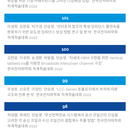
확장을 위한 기생 커패시턴스를 고려한 디임베딩 방법", 한국전자파학회
하계학술대회 2022
101
이성희, 김현웅, 박가경, 안승영, "인터포저 범프의 특성 임피던스 불연속을
완화하기 위한 유도성 임피던스 보상 방법 연구 및 분석", 한국전자파학회
하계학술대회 2022
100
김현웅, 이성희, 송경환, 박동렬, 안승영, "차세대 HBM 구현을 위한 Vertical
tabbed via를 이용한 Broadside interposer channel 구조",
한국전자파학회 하계학술대회 2022
99
우성호, 신유준, 이창민, 안승영, "LCC-Series 토폴로지에서 부하에 따른
고조파 전류 분석", 한국전자파학회 하계학술대회 2022
98
허성렬, 최세민, 안승영, "무선전력전송 시스템에서 송신 코일간의 간섭을
고려한 각 송신 코일과 수신 코일간의 결합계수 추출 방법", 한국전자파학회
하계학술대회 2022