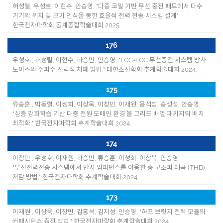
허성렬, 우성호, 이현수, 안승영, "다중 코일 기반 무선 충전 패드에서 다수
기기의 위치 및 크기 인식을 통한 효율적 전력 전송 시스템 설계",
한국전자파학회 동계종합학술대회 2025
176
우성호 , 허성렬, 이현수, 하승민, 안승영, "LCC-LCC 무선충전 시스템 방사
노이즈의 주파수 선택적 차폐 방법," 대한조선학회 추계학술대회 2024.
175
류승훈 , 박동렬, 이성희, 이상욱, 이창민, 이재원, 용석범, 송생섭, 안승영,
"심층 강화학습 기반 다중 전원 도메인 환경 볼 그리드 배열 패키지의 배치
최적화," 한국전자파학회 추계학술대회 2024.
174
이창민 , 우성호, 이재원, 하승민, 류승훈, 이성희, 이상욱, 안승영,
"무선전력전송 시스템에서 반사 임피던스를 이용한 총 고조파 왜곡 (THD)
저감 방법," 한국전자파학회 추계학술대회 2024.
173
이재원 , 이상욱, 이창민, 김홍석, 김지성, 안승영, "하프 브릿지 전력 모듈의
커패시턴스 측정 방법," 한국전자파학회 추계학술대회 2024.