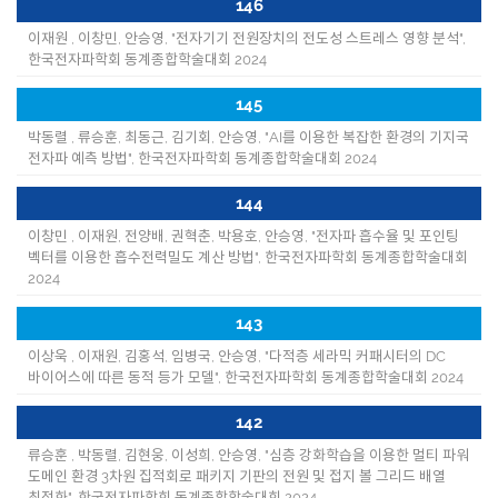
146
이재원 , 이창민, 안승영, "전자기기 전원장치의 전도성 스트레스 영향 분석",
한국전자파학회 동계종합학술대회 2024
145
박동렬 , 류승훈, 최동근, 김기회, 안승영, "AI를 이용한 복잡한 환경의 기지국
전자파 예측 방법", 한국전자파학회 동계종합학술대회 2024
144
이창민 , 이재원, 전양배, 권혁춘, 박용호, 안승영, "전자파 흡수율 및 포인팅
벡터를 이용한 흡수전력밀도 계산 방법", 한국전자파학회 동계종합학술대회
2024
143
이상욱 , 이재원, 김홍석, 임병국, 안승영, "다적층 세라믹 커패시터의 DC
바이어스에 따른 동적 등가 모델", 한국전자파학회 동계종합학술대회 2024
142
류승훈 , 박동렬, 김현웅, 이성희, 안승영, "심층 강화학습을 이용한 멀티 파워
도메인 환경 3차원 집적회로 패키지 기판의 전원 및 접지 볼 그리드 배열
최적화", 한국전자파학회 동계종합학술대회 2024