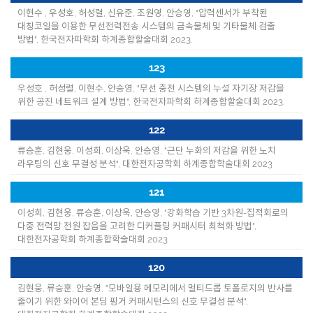
이현수 , 우성호, 허성렬, 신유준, 조원영, 안승영, "압력센서가 부착된
대칭코일을 이용한 무선전력전송 시스템의 금속물체 및 기타물체 검출
방법", 한국전자파학회 하계종합할술대회 2023.
123
우성호 , 허성렬, 이현수, 안승영, "무선 충전 시스템의 누설 자기장 저감을
위한 공진 네트워크 설계 방법", 한국전자파학회 하계종합할술대회 2023.
122
류승훈, 김현웅, 이성희, 이상욱, 안승영, "근단 누화의 저감을 위한 노치
라우팅의 신호 무결성 분석", 대한전자공학회 하계종합학술대회 2023
121
이성희, 김현웅, 류승훈, 이상욱, 안승영, "강화학습 기반 3차원-집적회로의
다중 전력망 전원 잡음을 고려한 디커플링 커패시터 최척화 방법",
대한전자공학회 하계종합학술대회 2023
120
김현웅, 류승훈, 안승영, "모바일용 메모리에서 멀티드롭 토폴로지의 반사를
줄이기 위한 와이어 본딩 핑거 커패시턴스의 신호 무결성 분석",