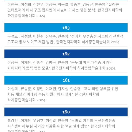
이진욱 , 이성희, 김현우, 이상욱, 박동렬, 류승훈, 김동균, 안승영, "실리콘
인터포저의 메시 구조 접지면이 채널에 미치는 영향 분석," 한국전자파학회
하계종합학술대회 2024.
163
우성호 , 허성렬, 이현수, 신유준, 안승영, "전기차 무선충전 시스템의 선택적
고조파 방사 노이즈 저감 방법", 한국전자파학회 하계종합학술대회 2024.
162
이상욱 , 이재원, 김홍석, 임병국, 안승영, "온도에 따른 다적층 세라믹
커패시터의 동적 행동 모델", 한국전자파학회 하계종합학술대회 2024.
161
이성희 , 류승훈, 이창민, 이재원, 김지성, 안승영, "고속 직렬 링크를 위한
차동 채널의 비대칭 수동 이퀄라이저 설계", 한국전자파학회
하계종합학술대회 2024.
160
최강민 , 이재원, 우성호, 허성렬, 안승영, "모바일 기기의 무선전력전송
시스템에서 누설 자기장 저감을 위한 코일 설계 방법", 한국전자파학회
하계종합학술대회 2024.