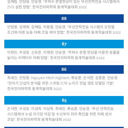
김해림, 안장용, 안승영, "주파수 분할현상이 있는 무선전력전송 시스템에서
ZVS 실현 방법", 한국전자파학회 동계학술대회 2022
88
안장용, 김제독, 김해림, 박동렬, 안승영, "무선전력전송 시스템의 오정렬
조건에 따른 능동 차폐 코일 제어 방법", 한국전자파학회 동계학술대회 2022
87
이창민, 우성호, 신유준, 이재원, 안승영, "주파수 분할 현상을 이용한 효율을
높이는 리액티브 차폐 방법", 한국전자파학회 동계학술대회 2022
86
최세민, 안장용, Nguyen Minh Nghiem, 류승훈, 손석현, 김종훈, 안승영,
"전자기 간섭의 분석을 위한 스위칭 IC의 노이즈 전달 경로 모델링 기법",
한국전자파학회 동계학술대회 2022
85
손석현, 우성호, 이성희, 이상욱, 최세민, 류승훈, 안승영, "무선 전력전송
시스템에서 누설 자기장 저감 및 수신부의 위치 확인을 위한 차폐 센서
코일", 한국전자파학회 동계학술대회 2022