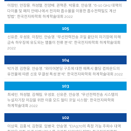
이창민, 안장용, 허성렬, 전양배, 권혁춘, 박용호, 안승영, "6-10 GHz 대역의
다이폴 및 패치 안테나에서 전자파 흡수율을 이용한 흡수전력밀도 계산
방법", 한국전자파학회 하계학술대회 2022
105
신유준, 우성호, 이창민, 안승영, "무선전력전송 코일 끝단의 자기장에 의해
금속 하우징에 유도되는 맴돌이 전류 분석", 한국전자파학회 하계학술대회
2022
104
박가경, 김현웅, 안승영, "와이어본딩 구조에 대한 에폭시 몰딩 컴파운드의
유전율에 따른 신호 무결성 특성 분석", 한국전자파학회 하계학술대회 2022
103
최세민, 허성렬, 김해림, 우성호, 신유준, 안승영, "무선전력전송 시스템의
누설자기장 저감을 위한 이중 모드 멀티 코일 시스템", 한국전자파학회
하계학술대회 2022
102
이상욱, 김홍석, 김현웅, 임병국, 안승영, "EIA970의 측정 가능 주파수 대역