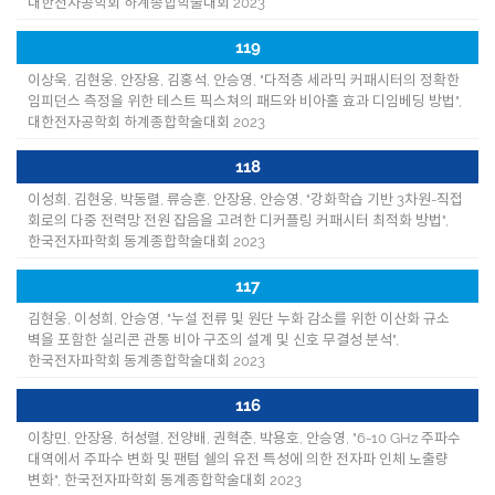
대한전자공학회 하계종합학술대회 2023
119
이상욱, 김현웅, 안장용, 김홍석, 안승영, "다적층 세라믹 커패시터의 정확한
임피던스 측정을 위한 테스트 픽스쳐의 패드와 비아홀 효과 디임베딩 방법",
대한전자공학회 하계종합학술대회 2023
118
이성희, 김현웅, 박동렬, 류승훈, 안장용, 안승영, "강화학습 기반 3차원-직접
회로의 다중 전력망 전원 잡음을 고려한 디커플링 커패시터 최적화 방법",
한국전자파학회 동계종합학술대회 2023
117
김현웅, 이성희, 안승영, "누설 전류 및 원단 누화 감소를 위한 이산화 규소
벽을 포함한 실리콘 관통 비아 구조의 설계 및 신호 무결성 분석",
한국전자파학회 동계종합학술대회 2023
116
이창민, 안장용, 허성렬, 전양배, 권혁춘, 박용호, 안승영, "6-10 GHz 주파수
대역에서 주파수 변화 및 팬텀 쉘의 유전 특성에 의한 전자파 인체 노출량
변화", 한국전자파학회 동계종합학술대회 2023