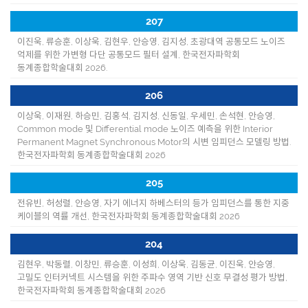
207
이진욱, 류승훈, 이상욱, 김현우, 안승영, 김지성, 초광대역 공통모드 노이즈
억제를 위한 가변형 다단 공통모드 필터 설계, 한국전자파학회
동계종합학술대회 2026.
206
이상욱, 이재원, 하승민, 김홍석, 김지성, 신동일, 우세민, 손석현, 안승영,
Common mode 및 Differential mode 노이즈 예측을 위한 Interior
Permanent Magnet Synchronous Motor의 시변 임피던스 모델링 방법.
한국전자파학회 동계종합학술대회 2026
205
전유빈, 허성렬, 안승영, 자기 에너지 하베스터의 등가 임피던스를 통한 지중
케이블의 역률 개선, 한국전자파학회 동계종합학술대회 2026
204
김현우, 박동렬, 이창민, 류승훈, 이성희, 이상욱, 김동균, 이진욱, 안승영,
고밀도 인터커넥트 시스템을 위한 주파수 영역 기반 신호 무결성 평가 방법,
한국전자파학회 동계종합학술대회 2026