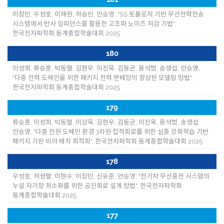
이창민, 우성호, 이재원, 하승민, 안승영, "SS 토폴로지 기반 무선전력전송
시스템에서 반사 임피던스를 활용한 고조파 노이즈 저감 기법",
한국전자파학회 동계종합학술대회 2025
180
이성희, 류승훈, 박동렬, 김현우, 이진욱, 김동균, 용석범, 송생섭, 안승영,
"다중 전력 도메인을 위한 패키지 전력 분배망의 향상된 모델링 방법",
한국전자파학회 동계종합학술대회 2025
179
류승훈, 이성희, 박동렬, 이상욱, 김현우, 김동균, 이진욱, 용석범, 송생섭,
안승영, "다중 전원 도메인 환경 3차원 집적회로를 위한 심층 강화학습 기반
패키지 기판 비아 배치 최적화", 한국전자파학회 동계종합학술대회 2025
178
우성호, 허성렬, 이현수, 이창민, 신유준, 안승영, "전기차 무선충전 시스템의
누설 자기장 최소화를 위한 공진회로 설계 방법", 한국전자파학회
동계종합학술대회 2025
177