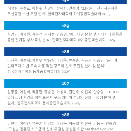
허성렬, 우성호, 이현수, 최강민, 전유빈, 안승영, "22kW급 전기자동차용
무선충전 수신 코일 설계", 한국전자파학회 하계종합학술대회 2025
189
최강민, 이재원, 김홍석, 김지성, 안승영, "피그테일 분할 및 커패시터 활용을
통한 전기장 방사 특성 분석", 한국전자파학회 하계종합학술대회 2025
188
이진욱, 이성희, 김현우, 박동렬, 이상욱, 류승훈, 김동균, 안승영, "폴리머
인터포저 기반 고속 차동 직렬 링크의 신호 무결성 설계 및 분석",
한국전자파학회 동계종합학술대회 2025
187
김동균, 이성희, 박동렬, 류승훈, 이상욱, 김현우, 이진욱, 안승영, "LPDDR
멀티 로딩 환경을 위한 브랜치 구조 와이어 본딩의 신호 무결성 분석 및
설계", 한국전자파학회 동계종합학술대회 2025
186
김현우, 이창민, 류승훈, 이성희, 이상욱, 박동렬, 이진욱, 김동균, 안승영,
"고성능 컴퓨팅 시스템의 신호 무결성 향상을 위한 Meshed Ground