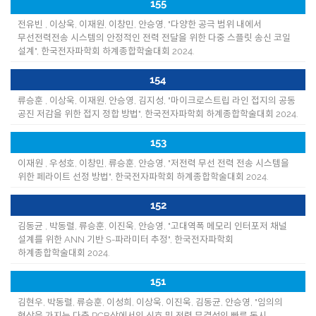
155
전유빈 , 이상욱, 이재원, 이창민, 안승영, "다양한 공극 범위 내에서
무선전력전송 시스템의 안정적인 전력 전달을 위한 다중 스플릿 송신 코일
설계", 한국전자파학회 하계종합학술대회 2024.
154
류승훈 , 이상욱, 이재원, 안승영, 김지성, "마이크로스트립 라인 접지의 공동
공진 저감을 위한 접지 정합 방법", 한국전자파학회 하계종합학술대회 2024.
153
이재원 , 우성호, 이창민, 류승훈, 안승영, "저전력 무선 전력 전송 시스템을
위한 페라이트 선정 방법", 한국전자파학회 하계종합학술대회 2024.
152
김동균 , 박동렬, 류승훈, 이진욱, 안승영, "고대역폭 메모리 인터포저 채널
설계를 위한 ANN 기반 S-파라미터 추정", 한국전자파학회
하계종합학술대회 2024.
151
김현우, 박동렬, 류승훈, 이성희, 이상욱, 이진욱, 김동균, 안승영, "임의의
형상을 가지는 다층 PCB상에서의 신호 및 전력 무결성의 빠른 동시