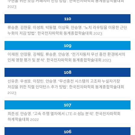
구현을 위한 보상 커패시터 선정 방법", 한국전자파학회 동계종합학술대회
2023
110
류승훈, 김현웅, 이성희, 박동렬, 이상욱, 안승영, "노치 라우팅을 이용한 근단
누화의 저감 방법", 한국전자파학회 동계종합학술대회 2023
109
이재원, 안장용, 김해림, 류승훈, 안승영, "전기자동차 무선 충전 환경에서의
인체 영향 평가 및 분석", 한국전자파학회 동계종합학술대회 2023
108
신유준, 우성호, 이창민, 안승영, "무선충전 시스템의 고조파 누설자기장
저감을 위한 직렬 인덕턴스 추가 방법", 한국전자파학회 동계종합학술대회
2023
107
최준성, 안승영, "고속 주행 열차에서 LTE-R 성능 분석", 한국전자파학회
하계학술대회 2022
106