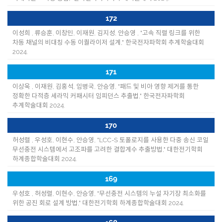
172
이성희 , 류승훈, 이창민, 이재원, 김지성, 안승영 , "고속 직렬 링크를 위한
차동 채널의 비대칭 수동 이퀄라이저 설계," 한국전자파학회 추계학술대회
2024.
171
이상욱 , 이재원, 김홍석, 임병국, 안승영, "패드 및 비아 영향 제거를 통한
정확한 다적층 세라믹 커패시터 임피던스 추출법," 한국전자파학회
추계학술대회 2024.
170
허성렬 , 우성호, 이현수, 안승영, "LCC-S 토폴로지를 사용한 다중 송신 코일
무선충전 시스템에서 고조파를 고려한 결합계수 추출방법," 대한전기학회
하계종합학술대회 2024.
169
우성호 , 허성렬, 이현수, 안승영, "무선충전 시스템의 누설 자기장 최소화를
위한 공진 회로 설계 방법," 대한전기학회 하계종합학술대회 2024.