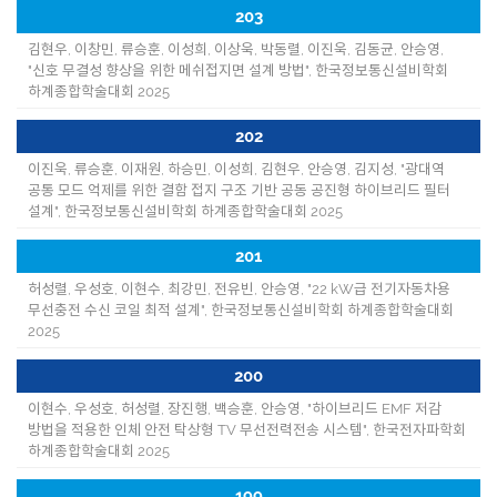
203
김현우, 이창민, 류승훈, 이성희, 이상욱, 박동렬, 이진욱, 김동균, 안승영,
"신호 무결성 향상을 위한 메쉬접지면 설계 방법", 한국정보통신설비학회
하계종합학술대회 2025
202
이진욱, 류승훈, 이재원, 하승민, 이성희, 김현우, 안승영, 김지성, "광대역
공통 모드 억제를 위한 결함 접지 구조 기반 공동 공진형 하이브리드 필터
설계", 한국정보통신설비학회 하계종합학술대회 2025
201
허성렬, 우성호, 이현수, 최강민, 전유빈, 안승영, "22 kW급 전기자동차용
무선충전 수신 코일 최적 설계", 한국정보통신설비학회 하계종합학술대회
2025
200
이현수, 우성호, 허성렬, 장진행, 백승훈, 안승영, "하이브리드 EMF 저감
방법을 적용한 인체 안전 탁상형 TV 무선전력전송 시스템", 한국전자파학회
하계종합학술대회 2025
199