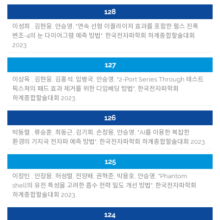
128
이성희 , 김현웅, 안승영, "연속 선형 이퀄라이저 효과를 포함한 펄스 진폭
변조-4의 눈 다이어그램 예측 방법", 한국전자파학회 하계종합할술대회
2023.
127
이상욱 , 김현웅, 김홍석, 임병국, 안승영, "2-Port Series Through 테스트
픽스쳐의 패드 효과 제거를 위한 디임베딩 방법", 한국전자파학회
하계종합할술대회 2023.
126
박동렬 , 류승훈, 최동근, 김기회, 손창용, 안승영, "AI를 이용한 복잡한
환경의 기지국 전자파 예측 방법", 한국전자파학회 하계종합할술대회 2023.
125
이창민 , 안장용, 허성렬, 전양배, 권혁춘, 박용호, 안승영, "Phantom
shell의 유전 특성을 고려한 흡수 전력 밀도 개선 방법", 한국전자파학회
하계종합할술대회 2023.
124