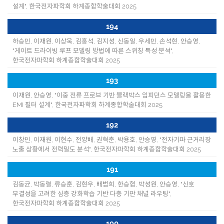
설계", 한국전자파학회 하계종합학술대회 2025
194
하승민, 이재원, 이상욱, 김홍석, 김지성, 신동일, 우세민, 손석현, 안승영,
"게이트 드라이빙 루프 모델링 방법에 따른 스위칭 특성 분석",
한국전자파학회 하계종합학술대회 2025
193
이재원, 안승영, "이중 전류 프로브 기반 블랙박스 임피던스 모델링을 활용한
EMI 필터 설계", 한국전자파학회 하계종합학술대회 2025
192
이창민, 이재원, 이현수, 전양배, 권혁춘, 박용호, 안승영, "전자기파 근거리장
노출 상황에서 전력밀도 분석", 한국전자파학회 하계종합학술대회 2025
191
김동균, 박동렬, 류승훈, 김현우, 배범희, 한승협, 박성원, 안승영, "신호
무결성을 고려한 심층 강화학습 기반 다층 기판 채널 라우팅",
한국전자파학회 하계종합학술대회 2025
190